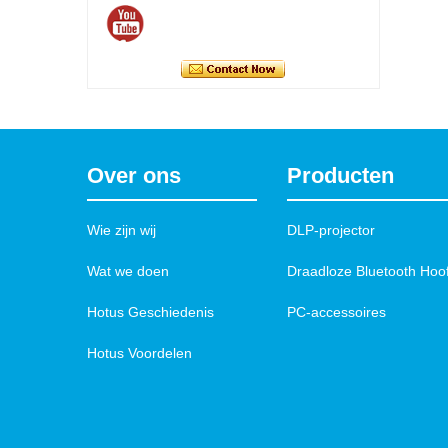
Contact nu
Over ons
Producten
Wie zijn wij
DLP-projector
Wat we doen
Draadloze Bluetooth Hoo
Hotus Geschiedenis
PC-accessoires
Hotus Voordelen