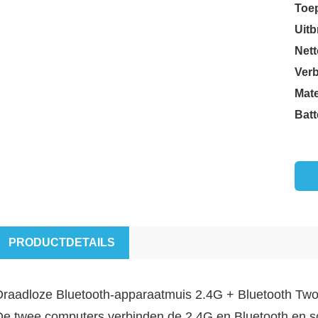
Toe
Uitb
Nett
Ver
Mate
Batt
PRODUCTDETAILS
Draadloze Bluetooth-apparaatmuis 2.4G + Bluetooth Tw
De twee computers verbinden de 2.4G en Bluetooth en s