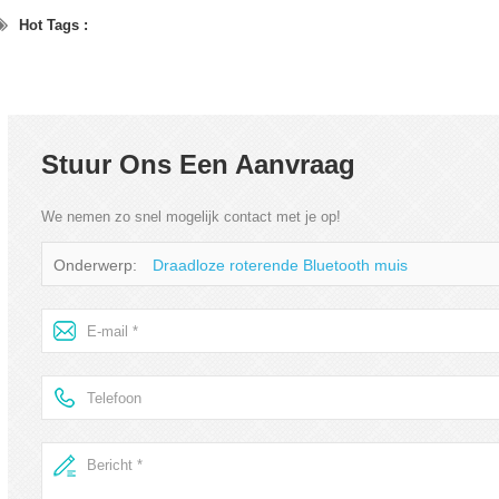
Hot Tags :
Stuur Ons Een Aanvraag
We nemen zo snel mogelijk contact met je op!
Onderwerp:
Draadloze roterende Bluetooth muis
re proje
Bluetooth-hoofdtelef
-18
2022-06-18
rojector twee-in-
De V10 actieve ruisonderdrukking
ct...
Bluetooth hoofdte...