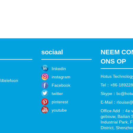
sociaal
NEEM CO
ONS OP
linkedin
Hotus Technology
instagram
fdtelefoon
Tel：+86-18922
Facebook
twitter
Skype：bc@hotu
pinterest
E-Mail：rlouise@
youtube
Office Add ：4e v
gebouw, Bailian
Industrial Park,
District, Shenzh