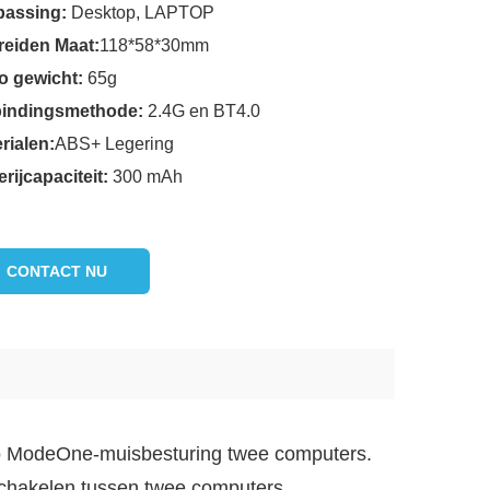
passing:
Desktop, LAPTOP
reiden Maat:
118*58*30mm
o gewicht:
65g
bindingsmethode:
2.4G en BT4.0
rialen:
ABS+ Legering
erijcapaciteit:
300 mAh
CONTACT NU
o ModeOne-muisbesturing twee computers.
chakelen tussen twee computers.