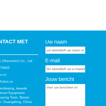
NTACT MET
Uw naam
E-mail
 (Shenzhen) Co., Ltd.
879583
s.cn
Jouw bericht
hotus.cn
erdieping, tweede
 Smart Equipment
 Fuyong Town, Baoan
en, Guangdong, China