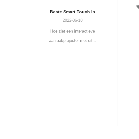
Beste Smart Touch In
2022-06-18
Hoe ziet een interactieve
aanraakprojector met uit...
Mini draagba
2022-06
De eerste mini-PC en p
één produ