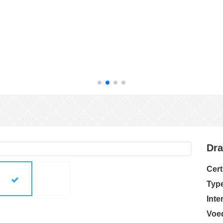
Dra
Cert
Typ
Inte
Voe